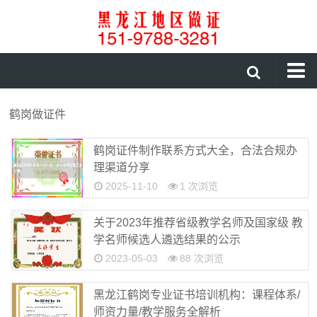
首页
鹤岗做证件
证件咨询
鹤岗证件制作联系方式大全，合法合规办
证书制作
理渠道分享
制作证件
2025-11-10
1 次浏览
伊春做证件
关于2023年推荐省级教学名师及国家级 教
大庆做证件
学名师候选人遴选结果的公示
2023-05-03
88 次浏览
绥化做证件
鹤岗做证件
黑龙江鹤岗专业证书培训机构：课程体系/
师资力量/教学服务全解析