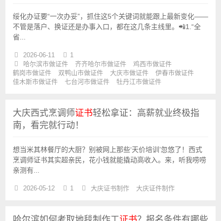
绥化办证要“一次办妥”，抓住这5个关键词就能跟上最新变化——
不管是落户、换证还是办事入口，都在这几条主线里。📲1.“全
省...
2026-06-11
1
哈尔滨市做证件
齐齐哈尔市做证件
鸡西市做证件
鹤岗市做证件
双鸭山市做证件
大庆市做证件
伊春市做证件
佳木斯市做证件
七台河市做证件
牡丹江市做证件
大庆西式烹调师
证书
轻松拿证：高薪就业终极指
南，看完就行动！
想当米其林餐厅的大厨？别被网上那些‘天价培训’忽悠了！西式
烹调师证书其实超亲民，花小钱就能撬动高收入。来，听我唠唠
亲测有...
2026-05-12
1
大庆证书制作
大庆证件制作
哈尔滨如何考取地毯制作工
证书
？报名条件有哪些