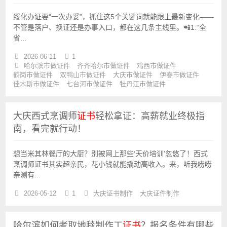
绥化办证要“一次办妥”，抓住这5个关键词就能跟上最新变化——
不管是落户、换证还是办事入口，都在这几条主线里。📲1.“全
省...
2026-06-11
1
哈尔滨市做证件
齐齐哈尔市做证件
鸡西市做证件
鹤岗市做证件
双鸭山市做证件
大庆市做证件
伊春市做证件
佳木斯市做证件
七台河市做证件
牡丹江市做证件
大庆西式烹调师
证书
轻松拿证：高薪就业终极指
南，看完就行动！
想当米其林餐厅的大厨？别被网上那些‘天价培训’忽悠了！西式
烹调师证书其实超亲民，花小钱就能撬动高收入。来，听我唠唠
亲测有...
2026-05-12
1
大庆证书制作
大庆证件制作
哈尔滨如何考取地毯制作工
证书
？报名条件有哪些